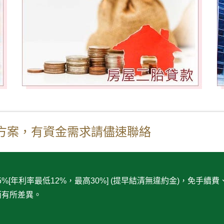
方案，有資金需求請儘速聯絡
5%[年利率最低12%，最高30%] (提早結清無違約金)，免手續
而有所差異。