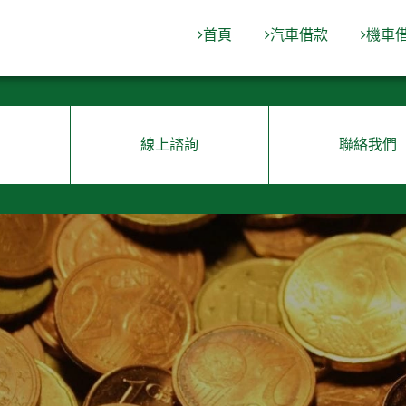
首頁
汽車借款
機車
線上諮詢
聯絡我們