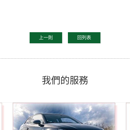
上一則
回列表
我們的服務