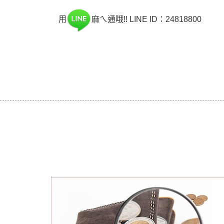
用
麻ㄟ通哦!! LINE ID：24818800