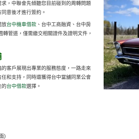
需求，中聯會先傾聽您目前碰到的周轉問題
方同意後才進行簽約。
開放
台中機車借款
、台中工商融資、台中房
週轉管道，僅需繳交相關證件及證明文件，
舖
臨的客戶展現出專業的服務態度，一路走來
信任和支持，同時還獲得台中當舖同業公會
佳的
台中借款
選擇。
面)