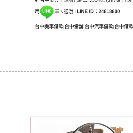
台中市大里區國光路二段304號 (消防局斜對
用
麻ㄟ通哦!!
LINE ID：24818800
台中機車借款
|
台中當舖
|
台中汽車借款
|
台中借