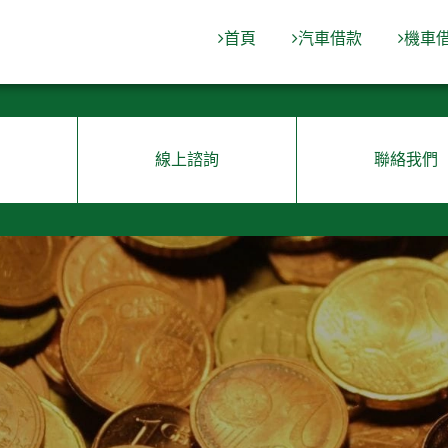
首頁
汽車借款
機車
線上諮詢
聯絡我們